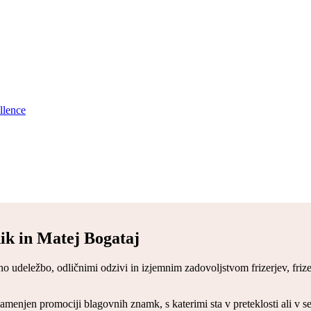
llence
 in Matej Bogataj
o udeležbo, odličnimi odzivi in izjemnim zadovoljstvom frizerjev, friz
amenjen promociji blagovnih znamk, s katerimi sta v preteklosti ali v se