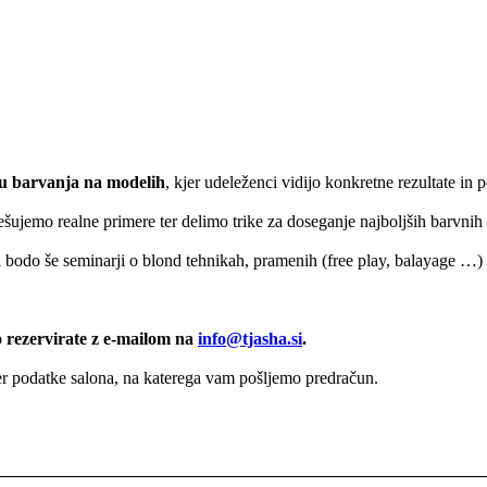
u barvanja na modelih
, kjer udeleženci vidijo konkretne rezultate in 
rešujemo realne primere ter delimo trike za doseganje najboljših barvnih 
dili bodo še seminarji o blond tehnikah, pramenih (free play, balayage …
to rezervirate z e-mailom na
info@tjasha.si
.
ter podatke salona, na katerega vam pošljemo predračun.