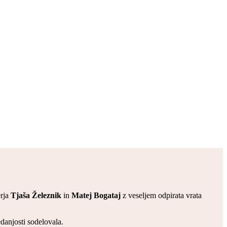
erja
Tjaša Železnik
in
Matej Bogataj
z veseljem odpirata vrata
danjosti sodelovala.