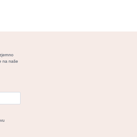
izjemno
 se na naše
tvu