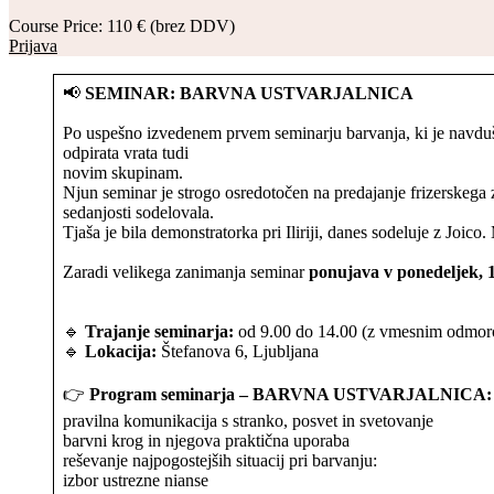
Course Price: 110 € (brez DDV)
Prijava
📢
SEMINAR: BARVNA USTVARJALNICA
Po uspešno izvedenem prvem seminarju barvanja, ki je navdušil
odpirata vrata tudi
novim skupinam.
Njun seminar je strogo osredotočen na predajanje frizerskega 
sedanjosti sodelovala.
Tjaša je bila demonstratorka pri Iliriji, danes sodeluje z Joico
Zaradi velikega zanimanja seminar
ponujava v ponedeljek, 1
🔹
Trajanje seminarja:
od 9.00 do 14.00 (z vmesnim odmo
🔹
Lokacija:
Štefanova 6, Ljubljana
👉
Program seminarja – BARVNA USTVARJALNICA:
pravilna komunikacija s stranko, posvet in svetovanje
barvni krog in njegova praktična uporaba
reševanje najpogostejših situacij pri barvanju:
izbor ustrezne nianse