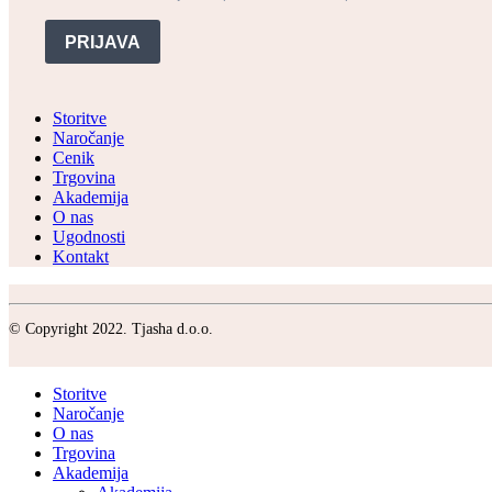
PRIJAVA
Storitve
Naročanje
Cenik
Trgovina
Akademija
O nas
Ugodnosti
Kontakt
© Copyright 2022. Tjasha d.o.o.
Storitve
Naročanje
O nas
Trgovina
Akademija