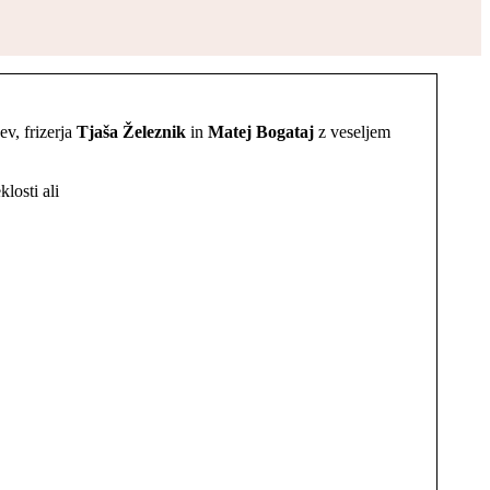
v, frizerja
Tjaša Železnik
in
Matej Bogataj
z veseljem
klosti ali