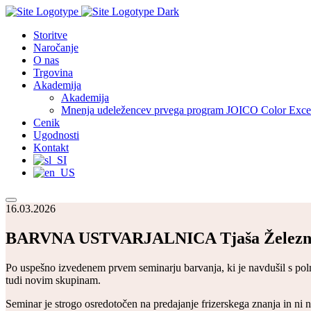
Storitve
Naročanje
O nas
Trgovina
Akademija
Akademija
Mnenja udeležencev prvega program JOICO Color Exce
Cenik
Ugodnosti
Kontakt
16.03.2026
BARVNA USTVARJALNICA Tjaša Železnik
Po uspešno izvedenem prvem seminarju barvanja, ki je navdušil s poln
tudi novim skupinam.
Seminar je strogo osredotočen na predajanje frizerskega znanja in ni n