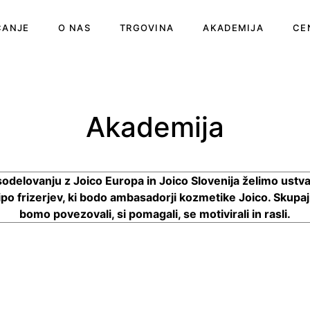
ČANJE
O NAS
TRGOVINA
AKADEMIJA
CE
Akademija
sodelovanju z Joico Europa in Joico Slovenija želimo ustvar
ipo frizerjev, ki bodo ambasadorji kozmetike Joico. Skupaj
bomo povezovali, si pomagali, se motivirali in rasli.