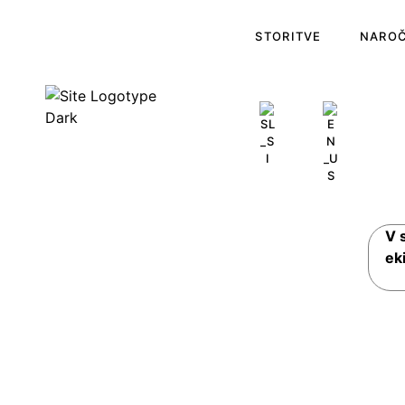
STORITVE
NARO
V 
ek