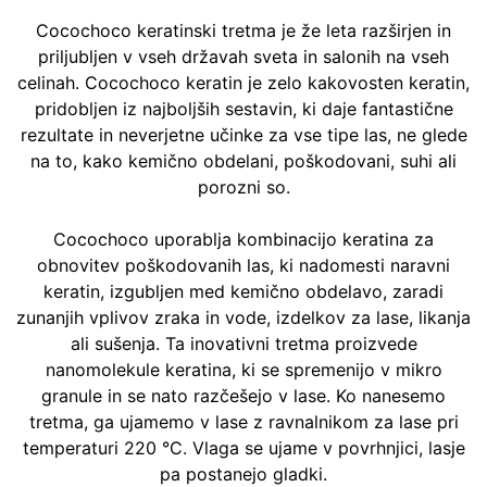
Cocochoco keratinski tretma je že leta razširjen in
priljubljen v vseh državah sveta in salonih na vseh
celinah. Cocochoco keratin je zelo kakovosten keratin,
pridobljen iz najboljših sestavin, ki daje fantastične
rezultate in neverjetne učinke za vse tipe las, ne glede
na to, kako kemično obdelani, poškodovani, suhi ali
porozni so.
Cocochoco uporablja kombinacijo keratina za
obnovitev poškodovanih las, ki nadomesti naravni
keratin, izgubljen med kemično obdelavo, zaradi
zunanjih vplivov zraka in vode, izdelkov za lase, likanja
ali sušenja. Ta inovativni tretma proizvede
nanomolekule keratina, ki se spremenijo v mikro
granule in se nato razčešejo v lase. Ko nanesemo
tretma, ga ujamemo v lase z ravnalnikom za lase pri
temperaturi 220 °C. Vlaga se ujame v povrhnjici, lasje
pa postanejo gladki.