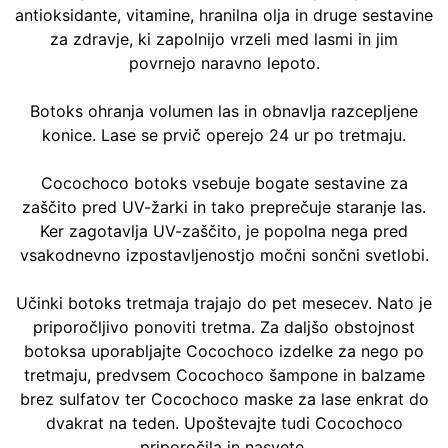
antioksidante, vitamine, hranilna olja in druge sestavine
za zdravje, ki zapolnijo vrzeli med lasmi in jim
povrnejo naravno lepoto.
Botoks ohranja volumen las in obnavlja razcepljene
konice. Lase se prvič operejo 24 ur po tretmaju.
Cocochoco botoks vsebuje bogate sestavine za
zaščito pred UV-žarki in tako preprečuje staranje las.
Ker zagotavlja UV-zaščito, je popolna nega pred
vsakodnevno izpostavljenostjo močni sončni svetlobi.
Učinki botoks tretmaja trajajo do pet mesecev. Nato je
priporočljivo ponoviti tretma. Za daljšo obstojnost
botoksa uporabljajte Cocochoco izdelke za nego po
tretmaju, predvsem Cocochoco šampone in balzame
brez sulfatov ter Cocochoco maske za lase enkrat do
dvakrat na teden. Upoštevajte tudi Cocochoco
priporočila in nasvete.