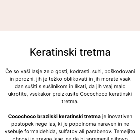
Keratinski tretma
Če so vaši lasje zelo gosti, kodrasti, suhi, poškodovani
in porozni, jih je težko oblikovati in jih morate vsak
dan sušiti s sušilnikom in likati, da jih vsaj malo
ukrotite, vsekakor preizkusite Cocochoco keratinski
tretma.
Cocochoco brazilski keratinski tretma
je inovativen
postopek nege las, ki je popolnoma naraven in ne
vsebuje formaldehida, sulfatov ali parabenov. Temeljito
obnovi in zravna lase, ne da bi spremenil njihovo