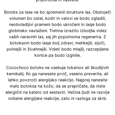
Botoks za lase ne bo spremenil strukture las. Obstoječi
volumen bo ostal, kodri in valovi se bodo zgladili,
neobvladljivi prameni bodo ukročeni in lasje bodo
globinsko navlaženi. Tretma izrazito izboljša videz
vaših naravnih las, saj jih popolnoma regenerira. Z
botoksom bodo lasje bolj zdravi, mehkejši, sijoči,
polnejši in živahnejši. Videti bodo mlajši, razcepljene
konice pa bodo izginile.
Cocochoco botoks ne vsebuje toksinov ali škodljivih
kemikalij. Ko ga nanesete prvič, vseeno preverite, ali
lahko povzroči alergijsko reakcijo. Najprej nanesite
malo botoksa na kožo, da se prepričate, da niste
alergični na katero od sestavin. Večina ljudi ne razvije
nobene alergijske reakcije, zato ni razloga za skrb.