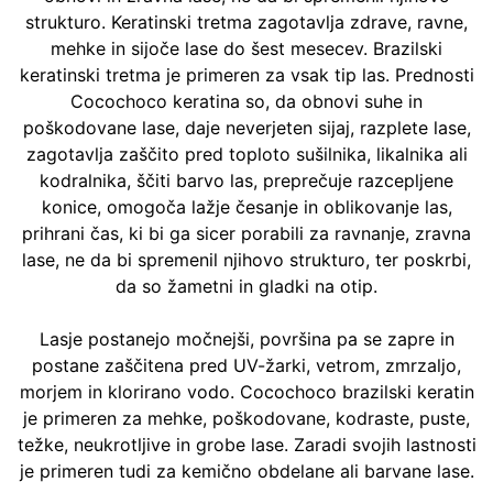
strukturo. Keratinski tretma zagotavlja zdrave, ravne,
mehke in sijoče lase do šest mesecev. Brazilski
keratinski tretma je primeren za vsak tip las. Prednosti
Cocochoco keratina so, da obnovi suhe in
poškodovane lase, daje neverjeten sijaj, razplete lase,
zagotavlja zaščito pred toploto sušilnika, likalnika ali
kodralnika, ščiti barvo las, preprečuje razcepljene
konice, omogoča lažje česanje in oblikovanje las,
prihrani čas, ki bi ga sicer porabili za ravnanje, zravna
lase, ne da bi spremenil njihovo strukturo, ter poskrbi,
da so žametni in gladki na otip.
Lasje postanejo močnejši, površina pa se zapre in
postane zaščitena pred UV-žarki, vetrom, zmrzaljo,
morjem in klorirano vodo. Cocochoco brazilski keratin
je primeren za mehke, poškodovane, kodraste, puste,
težke, neukrotljive in grobe lase. Zaradi svojih lastnosti
je primeren tudi za kemično obdelane ali barvane lase.