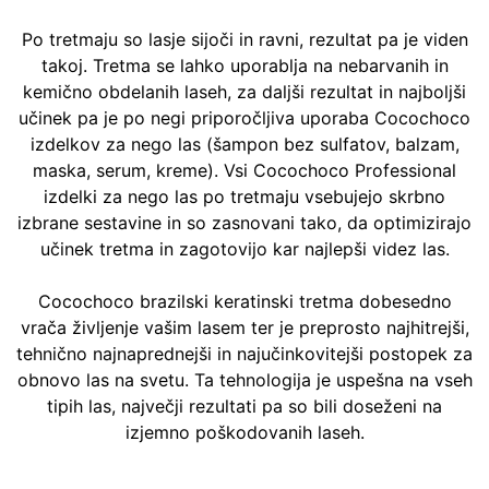
Po tretmaju so lasje sijoči in ravni, rezultat pa je viden
takoj. Tretma se lahko uporablja na nebarvanih in
kemično obdelanih laseh, za daljši rezultat in najboljši
učinek pa je po negi priporočljiva uporaba Cocochoco
izdelkov za nego las (šampon bez sulfatov, balzam,
maska, serum, kreme). Vsi Cocochoco Professional
izdelki za nego las po tretmaju vsebujejo skrbno
izbrane sestavine in so zasnovani tako, da optimizirajo
učinek tretma in zagotovijo kar najlepši videz las.
Cocochoco brazilski keratinski tretma dobesedno
vrača življenje vašim lasem ter je preprosto najhitrejši,
tehnično najnaprednejši in najučinkovitejši postopek za
obnovo las na svetu. Ta tehnologija je uspešna na vseh
tipih las, največji rezultati pa so bili doseženi na
izjemno poškodovanih laseh.