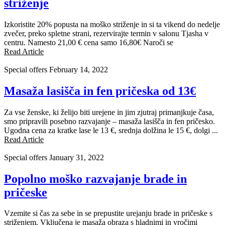
striženje
Izkoristite 20% popusta na moško striženje in si ta vikend do nedelje
zvečer, preko spletne strani, rezervirajte termin v salonu Tjasha v
centru. Namesto 21,00 € cena samo 16,80€ Naroči se
Read Article
Special offers
February 14, 2022
Masaža lasišča in fen pričeska od 13€
Za vse ženske, ki želijo biti urejene in jim zjutraj primanjkuje časa,
smo pripravili posebno razvajanje – masaža lasišča in fen pričesko.
Ugodna cena za kratke lase le 13 €, srednja dolžina le 15 €, dolgi ...
Read Article
Special offers
January 31, 2022
Popolno moško razvajanje brade in
pričeske
Vzemite si čas za sebe in se prepustite urejanju brade in pričeske s
striženjem. Vključena je masaža obraza s hladnimi in vročimi