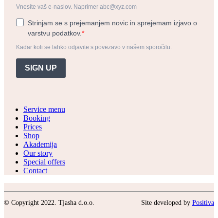
Vnesite vaš e-naslov. Naprimer abc@xyz.com
Strinjam se s prejemanjem novic in sprejemam izjavo o
varstvu podatkov.
Kadar koli se lahko odjavite s povezavo v našem sporočilu.
SIGN UP
Service menu
Booking
Prices
Shop
Akademija
Our story
Special offers
Contact
© Copyright 2022. Tjasha d.o.o.
Site developed by
Positiva