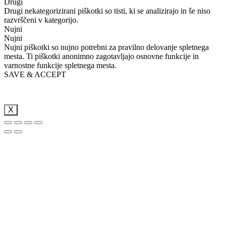
Drugi
Drugi nekategorizirani piškotki so tisti, ki se analizirajo in še niso
razvrščeni v kategorijo.
Nujni
Nujni
Nujni piškotki so nujno potrebni za pravilno delovanje spletnega
mesta. Ti piškotki anonimno zagotavljajo osnovne funkcije in
varnostne funkcije spletnega mesta.
SAVE & ACCEPT
X