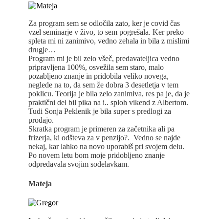
Za program sem se odločila zato, ker je covid čas
vzel seminarje v živo, to sem pogrešala. Ker preko
spleta mi ni zanimivo, vedno zehala in bila z mislimi
drugje…
Program mi je bil zelo všeč, predavateljica vedno
pripravljena 100%, osvežila sem staro, malo
pozabljeno znanje in pridobila veliko novega,
neglede na to, da sem že dobra 3 desetletja v tem
poklicu. Teorija je bila zelo zanimiva, res pa je, da je
praktični del bil pika na i.. sploh vikend z Albertom.
Tudi Sonja Peklenik je bila super s predlogi za
prodajo.
Skratka program je primeren za začetnika ali pa
frizerja, ki odšteva za v penzijo?. Vedno se najde
nekaj, kar lahko na novo uporabiš pri svojem delu.
Po novem letu bom moje pridobljeno znanje
odpredavala svojim sodelavkam.
Mateja