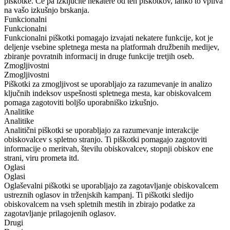
piškotke. Če pa izključite nekatere od teh piškotkov, lahko to vpliva
na vašo izkušnjo brskanja.
Funkcionalni
Funkcionalni
Funkcionalni piškotki pomagajo izvajati nekatere funkcije, kot je
deljenje vsebine spletnega mesta na platformah družbenih medijev,
zbiranje povratnih informacij in druge funkcije tretjih oseb.
Zmogljivostni
Zmogljivostni
Piškotki za zmogljivost se uporabljajo za razumevanje in analizo
ključnih indeksov uspešnosti spletnega mesta, kar obiskovalcem
pomaga zagotoviti boljšo uporabniško izkušnjo.
Analitike
Analitike
Analitični piškotki se uporabljajo za razumevanje interakcije
obiskovalcev s spletno stranjo. Ti piškotki pomagajo zagotoviti
informacije o meritvah, številu obiskovalcev, stopnji obiskov ene
strani, viru prometa itd.
Oglasi
Oglasi
Oglaševalni piškotki se uporabljajo za zagotavljanje obiskovalcem
ustreznih oglasov in trženjskih kampanj. Ti piškotki sledijo
obiskovalcem na vseh spletnih mestih in zbirajo podatke za
zagotavljanje prilagojenih oglasov.
Drugi