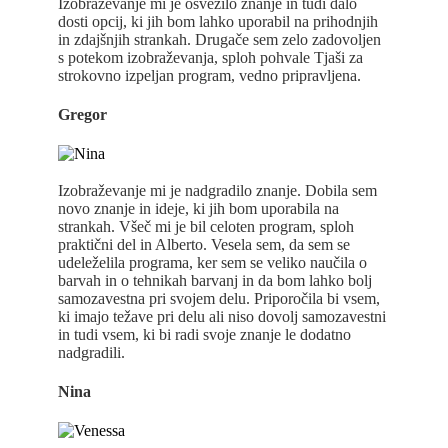
Izobraževanje mi je osvežilo znanje in tudi dalo
dosti opcij, ki jih bom lahko uporabil na prihodnjih
in zdajšnjih strankah. Drugače sem zelo zadovoljen
s potekom izobraževanja, sploh pohvale Tjaši za
strokovno izpeljan program, vedno pripravljena.
Gregor
Izobraževanje mi je nadgradilo znanje. Dobila sem
novo znanje in ideje, ki jih bom uporabila na
strankah. Všeč mi je bil celoten program, sploh
praktični del in Alberto. Vesela sem, da sem se
udeleželila programa, ker sem se veliko naučila o
barvah in o tehnikah barvanj in da bom lahko bolj
samozavestna pri svojem delu. Priporočila bi vsem,
ki imajo težave pri delu ali niso dovolj samozavestni
in tudi vsem, ki bi radi svoje znanje le dodatno
nadgradili.
Nina