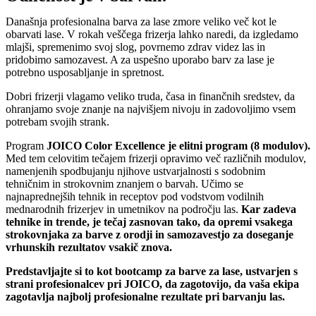
Današnja profesionalna barva za lase zmore veliko več kot le
obarvati lase. V rokah veščega frizerja lahko naredi, da izgledamo
mlajši, spremenimo svoj slog, povrnemo zdrav videz las in
pridobimo samozavest. A za uspešno uporabo barv za lase je
potrebno usposabljanje in spretnost.
Dobri frizerji vlagamo veliko truda, časa in finančnih sredstev, da
ohranjamo svoje znanje na najvišjem nivoju in zadovoljimo vsem
potrebam svojih strank.
Program
JOICO Color Excellence je elitni program (8 modulov).
Med tem celovitim tečajem frizerji opravimo več različnih modulov,
namenjenih spodbujanju njihove ustvarjalnosti s sodobnim
tehničnim in strokovnim znanjem o barvah. Učimo se
najnaprednejših tehnik in receptov pod vodstvom vodilnih
mednarodnih frizerjev in umetnikov na področju las.
Kar zadeva
tehnike in trende, je tečaj zasnovan tako, da opremi vsakega
strokovnjaka za barve z orodji in samozavestjo za doseganje
vrhunskih rezultatov vsakič znova.
Predstavljajte si to kot bootcamp za barve za lase, ustvarjen s
strani profesionalcev pri JOICO, da zagotovijo, da vaša ekipa
zagotavlja najbolj profesionalne rezultate pri barvanju las.