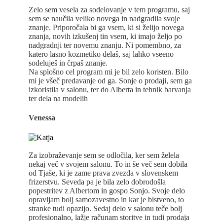
Zelo sem vesela za sodelovanje v tem programu, saj
sem se naučila veliko novega in nadgradila svoje
znanje. Priporočala bi ga vsem, ki si želijo novega
znanja, novih izkušenj tin vsem, ki imajo željo po
nadgradnji ter novemu znanju. Ni pomembno, za
katero lasno kozmetiko delaš, saj lahko vseeno
sodeluješ in črpaš znanje.
Na splošno cel program mi je bil zelo koristen. Bilo
mi je všeč predavanje od ga. Sonje o prodaji, sem ga
izkoristila v salonu, ter do Alberta in tehnik barvanja
ter dela na modelih
Venessa
Za izobraževanje sem se odločila, ker sem želela
nekaj več v svojem salonu. To in še več sem dobila
od Tjaše, ki je zame prava zvezda v slovenskem
frizerstvu. Seveda pa je bila zelo dobrodošla
popestritev z Albertom in gospo Sonjo. Svoje delo
opravljam bolj samozavestno in kar je bistveno, to
stranke tudi opazijo. Sedaj delo v salonu teče bolj
profesionalno, lažje računam storitve in tudi prodaja