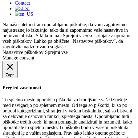
Contact
Na naši spletni strani uporabljamo piškotke, da vam zagotovimo
najustreznejšo izkušnjo, tako da si zapomnimo vaše nastavitve in
ponovne obiske. S klikom na »Sprejmi vse« se strinjate z uporabo
vseh piškotkov. Lahko pa obiščete "Nastavitve piškotkov", da
zagotovite nadzorovano soglasje.
Nastavitve piškotkov
Sprejmi vse
Manage consent
Zapri
Pregled zasebnosti
To spletno mesto uporablja piškotke za izboljšanje vaše izkušnje
med navigacijo po spletnem mestu. Od tega so piškotki, ki so po
potrebi kategorizirani, shranjeni v vašem brskalniku, saj so bistveni
za delovanje osnovnih funkcij spletnega mesta. Uporabljamo tudi
piškotke tretjih oseb, ki nam pomagajo analizirati in razumeti, kako
uporabljate to spletno mesto. Ti piškotki bodo v vašem brskalniku
shranjeni le z vašim soglasjem. Prav tako lahko onemogočite te